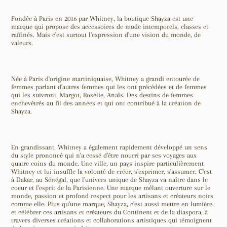
Fondée à Paris en 2016 par Whitney, la boutique Shayza est une
marque qui propose des accessoires de mode intemporels, classes et
raffinés. Mais c'est surtout l'expression d'une vision du monde, de
valeurs.
Née à Paris d'origine martiniquaise, Whitney a grandi entourée de
femmes parlant d'autres femmes qui les ont précédées et de femmes
qui les suivront. Margot, Rosélie, Anaïs. Des destins de femmes
enchevêtrés au fil des années et qui ont contribué à la création de
Shayza.
En grandissant, Whitney a également rapidement développé un sens
du style prononcé qui n'a cessé d'être nourri par ses voyages aux
quatre coins du monde. Une ville, un pays inspire particulièrement
Whitney et lui insuffle la volonté de créer, s'exprimer, s'assumer. C'est
à Dakar, au Sénégal, que l'univers unique de Shayza va naître dans le
coeur et l'esprit de la Parisienne. Une marque mêlant ouverture sur le
monde, passion et profond respect pour les artisans et créateurs noirs
comme elle. Plus qu'une marque, Shayza, c'est aussi mettre en lumière
et célébrer ces artisans et créateurs du Continent et de la diaspora, à
travers diverses créations et collaborations artistiques qui témoignent